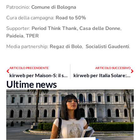
Patrocinio:
Comune di Bologna
Cura della campagna:
Road to 50%
Supporter:
Period Think Thank, Casa delle Donne
,
Paideia
,
TPER
Media partnership:
Regaz di Bolo
,
Socialisti Gaudenti
.
Precedente
Suc
ARTICOLO PRECENDENTE
ARTICOLO SUCCESSIVO
kirweb per Maison-S: il sito più goloso del web
kirweb per Italia Solare: la campagna social sul fotovoltaico
Ultime news