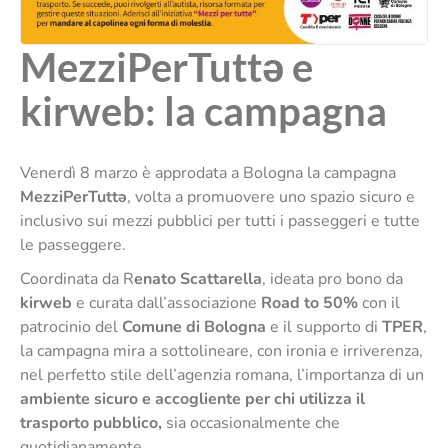
MezziPerTuttə e
kirweb: la campagna
Venerdì 8 marzo è approdata a Bologna la campagna
MezziPerTuttə
, volta a promuovere uno spazio sicuro e
inclusivo sui mezzi pubblici per tutti i passeggeri e tutte
le passeggere.
Coordinata da R
enato Scattarella
, ideata pro bono da
kirweb
e curata dall’associazione
Road to 50%
con il
patrocinio del
Comune di Bologna
e il supporto di
TPER
,
la campagna mira a sottolineare, con ironia e irriverenza,
nel perfetto stile dell’agenzia romana,
l’importanza di un
ambiente sicuro e accogliente per chi utilizza il
trasporto pubblico,
sia occasionalmente che
quotidianamente.