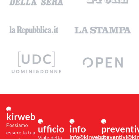
kirweb
Possiamo
ufficio
info
preventi
essere la tua
info@kirweb.it
preventivi@kir
Viale della