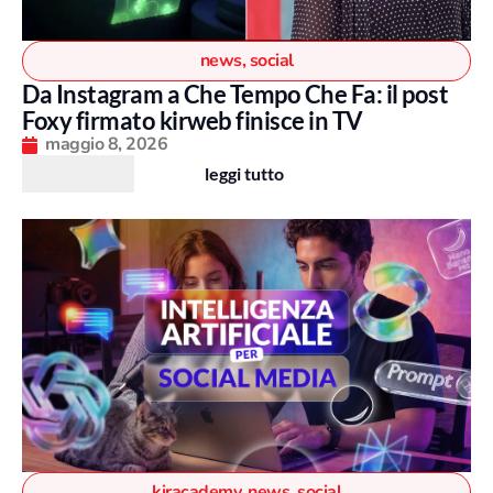
news
,
social
Da Instagram a Che Tempo Che Fa: il post
Foxy firmato kirweb finisce in TV
maggio 8, 2026
leggi tutto
kiracademy
,
news
,
social