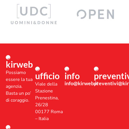
kirweb
Possiamo
ufficio
info
preventi
essere la tua
info@kirweb.it
preventivi@kir
Viale della
agenzia.
Stazione
Basta un po’
Prenestina,
di coraggio.
26/28
00177 Roma
– Italia