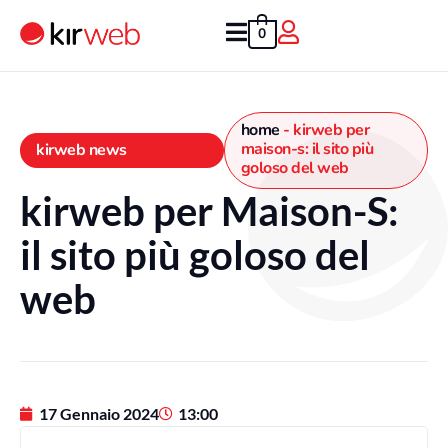
Vai
al
0
contenuto
home
-
kirweb per
maison-s: il sito più
kirweb news
goloso del web
kirweb per Maison-S:
il sito più goloso del
web
17 Gennaio 2024
13:00