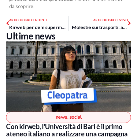
da scoprire.
Precedente
Suc
ARTICOLO PRECENDENTE
ARTICOLO SUCCESSIVO
Kirweb per dem supermercati con “annunci importanti”: l’attivazione per la giornata contro la violenza sulle donne
Molestie sui trasporti: arriva la Campagna Nazionale “Mezzi per Tutte” ideata pro bono da kirweb
Ultime news
news
,
social
Con kirweb, l’Università di Bari è il primo
ateneo italiano a realizzare una campagna