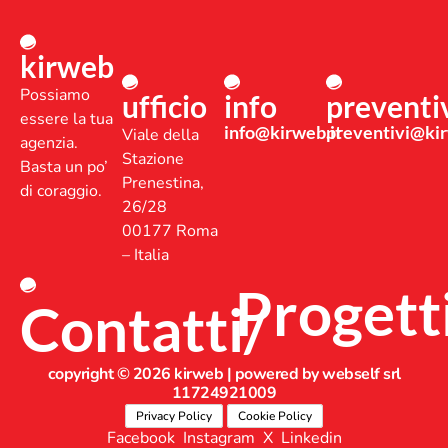
kirweb
Possiamo
ufficio
info
preventi
essere la tua
info@kirweb.it
preventivi@kir
Viale della
agenzia.
Stazione
Basta un po’
Prenestina,
di coraggio.
26/28
00177 Roma
– Italia
Progett
Contatti/
copyright © 2026 kirweb | powered by webself srl
11724921009
Privacy Policy
Cookie Policy
Facebook
Instagram
X
Linkedin