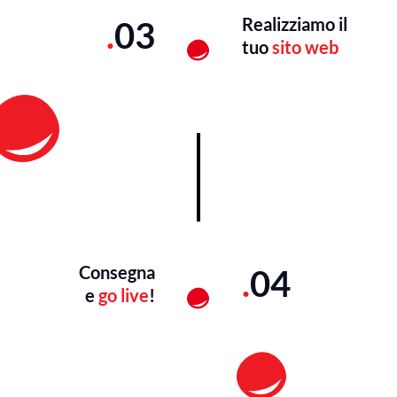
Realizziamo il
.
03
tuo
sito web
Consegna
.
04
e
go live
!