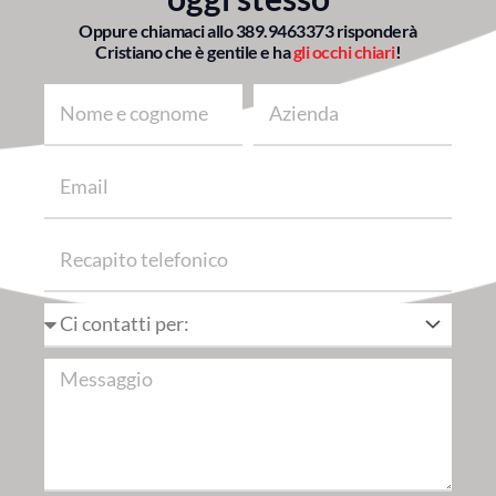
Oppure chiamaci allo
389.9463373
risponderà
Cristiano che è gentile e ha
gli occhi chiari
!
Nome
Azienda
Email
Recapito
telefonico
Ci
contatta
per
Messaggio