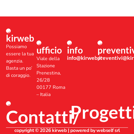
kirweb
Possiamo
ufficio
info
preventi
essere la tua
info@kirweb.it
preventivi@kir
Viale della
agenzia.
Stazione
Basta un po’
Prenestina,
di coraggio.
26/28
00177 Roma
– Italia
Progett
Contatti/
copyright © 2026 kirweb | powered by webself srl