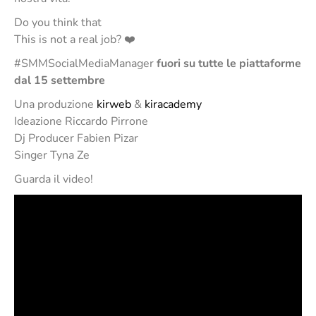
Do you think that
This is not a real job? ❤️
#SMMSocialMediaManager
fuori su tutte le piattaforme
dal 15 settembre
Una produzione
kirweb
&
kiracademy
Ideazione Riccardo Pirrone
Dj Producer Fabien Pizar
Singer Tyna Ze
Guarda il video!