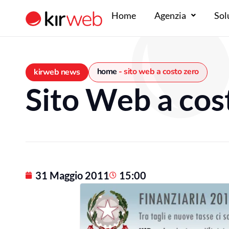
Vai
Home
Agenzia
Sol
al
contenuto
home
-
sito web a costo zero
kirweb news
Sito Web a cos
31 Maggio 2011
15:00