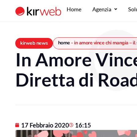
Vai
Home
Agenzia
Sol
al
contenuto
home
-
in amore vince chi mangia – il
kirweb news
In Amore Vince
Diretta di Roa
17 Febbraio 2020
16:15