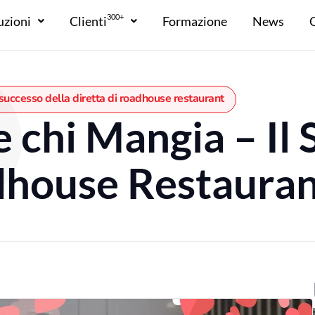
300+
uzioni
Clienti
Formazione
News
 successo della diretta di roadhouse restaurant
 chi Mangia – Il 
dhouse Restaura