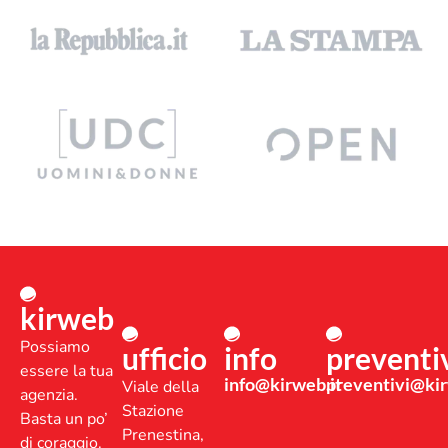
kirweb
Possiamo
ufficio
info
preventi
essere la tua
info@kirweb.it
preventivi@kir
Viale della
agenzia.
Stazione
Basta un po’
Prenestina,
di coraggio.