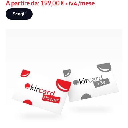
A partire da:
199,00
€
/mese
+ IVA
Q
Scegli
u
e
s
t
o
p
r
o
d
o
t
t
o
h
a
p