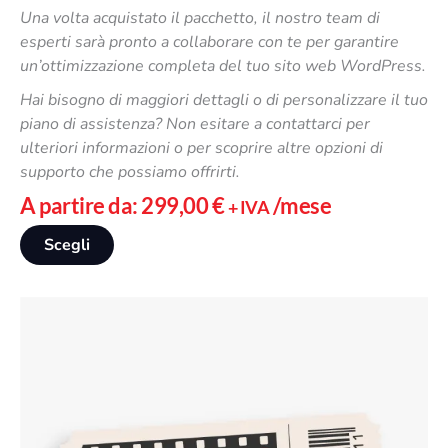
i
Una volta acquistato il pacchetto, il nostro team di
p
esperti sarà pronto a collaborare con te per garantire
o
un’ottimizzazione completa del tuo sito web WordPress.
s
Hai bisogno di maggiori dettagli o di personalizzare il tuo
s
piano di assistenza? Non esitare a contattarci per
o
ulteriori informazioni o per scoprire altre opzioni di
n
supporto che possiamo offrirti.
o
e
A partire da:
299,00
€
/mese
+ IVA
s
Q
Scegli
s
u
e
e
r
s
e
t
s
o
c
p
e
r
l
o
t