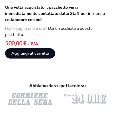
n
a
Una volta acquistato il pacchetto verrai
d
immediatamente contattato dallo Staff per iniziare a
e
collaborare con noi!
l
Hai bisogno di più ore?
Dai un occhiata a questo
p
pacchetto
.
r
500,00
€
+ IVA
o
d
Aggiungi al carrello
o
t
t
o
Abbiamo dato spettacolo su