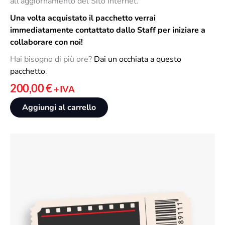
d
all’aggiornamento del Sito Internet.
L
o
Una volta acquistato il pacchetto verrai
e
t
immediatamente contattato dallo Staff per iniziare a
o
t
collaborare con noi!
p
o
z
Hai bisogno di più ore?
Dai un occhiata a questo
i
pacchetto
.
o
200,00
€
+ IVA
n
i
Aggiungi al carrello
p
o
s
s
o
n
o
e
s
s