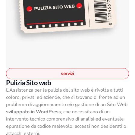
e
r
e
s
c
e
l
t
e
n
servizi
e
Pulizia Sito web
l
L’Assistenza per la pulizia del sito web è rivolta a tutti
l
coloro, privati ed aziende, che si trovano di fronte ad un
a
problema di aggiornamento e/o gestione di un Sito Web
p
sviluppato in WordPress
, che necessitano di un
a
intervento tecnico comprensivo di analisi ed eventuale
g
epurazione da codice malevolo, accessi non desiderati o
i
attacchi esterni.