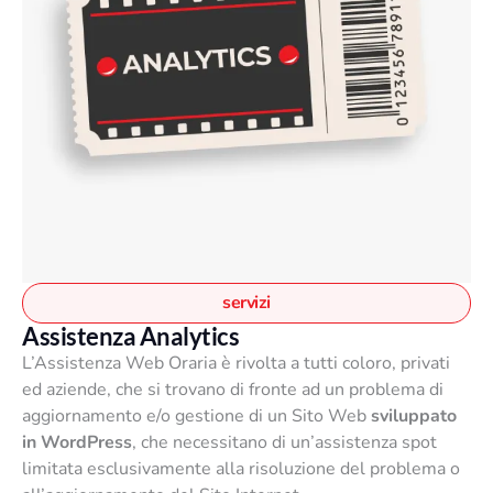
d
e
o
n
t
e
t
l
o
l
h
a
a
p
p
a
i
g
ù
i
v
n
a
servizi
a
r
Assistenza Analytics
d
i
e
L’Assistenza Web Oraria è rivolta a tutti coloro, privati
a
l
ed aziende, che si trovano di fronte ad un problema di
n
p
aggiornamento e/o gestione di un Sito Web
sviluppato
t
r
in WordPress
, che necessitano di un’assistenza spot
i
o
limitata esclusivamente alla risoluzione del problema o
.