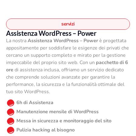
i
ù
v
a
servizi
r
Assistenza WordPress – Power
i
La nostra
Assistenza WordPress – Power
è progettata
a
appositamente per soddisfare le esigenze dei privati che
n
cercano un supporto completo e mirato per la gestione
t
impeccabile del proprio sito web. Con un
pacchetto di 6
i
ore
di assistenza inclusa, offriamo un servizio dedicato
.
che comprende soluzioni avanzate per garantire la
L
performance, la sicurezza e la funzionalità ottimale del
e
tuo sito WordPress.
o
p
6h di Assistenza
z
Manutenzione mensile di WordPress
i
Messa in sicurezza e monitoraggio del sito
o
Pulizia hacking al bisogno
n