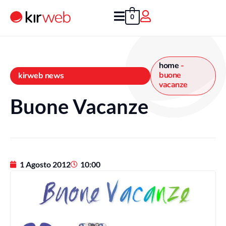
Vai
al
0
contenuto
home
-
buone
kirweb news
vacanze
Buone Vacanze
1 Agosto 2012
10:00