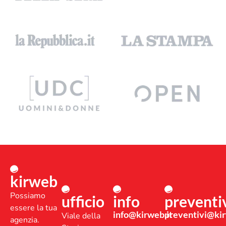
kirweb
Possiamo
ufficio
info
preventi
essere la tua
info@kirweb.it
preventivi@kir
Viale della
agenzia.