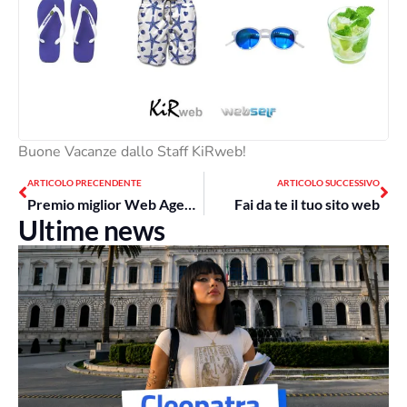
Buone Vacanze dallo Staff KiRweb!
Precedente
Suc
ARTICOLO PRECENDENTE
ARTICOLO SUCCESSIVO
Premio miglior Web Agency Roma 2011
Fai da te il tuo sito web
Ultime news