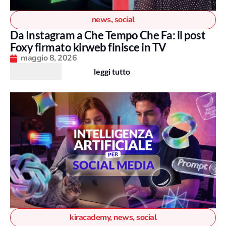
news
,
social
Da Instagram a Che Tempo Che Fa: il post
Foxy firmato kirweb finisce in TV
maggio 8, 2026
leggi tutto
kiracademy
,
news
,
social