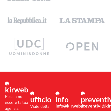
kirweb
Possiamo
ufficio
info
preventi
essere la tua
info@kirweb.it
preventivi@kir
Viale della
agenzia.