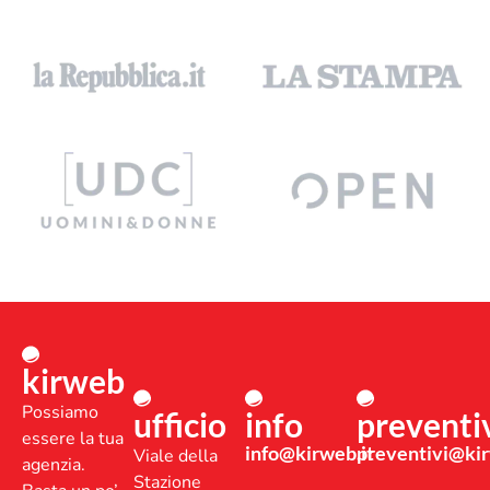
kirweb
Possiamo
ufficio
info
preventi
essere la tua
info@kirweb.it
preventivi@kir
Viale della
agenzia.
Stazione