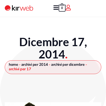
Vai
al
0
contenuto
Dicembre 17,
2014
.
home
-
archivi per 2014
-
archivi per dicembre
-
archivi per 17